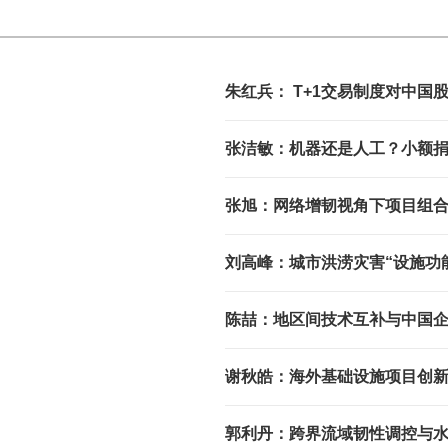
朱红兵： T+1交易制度对中
新证据
张洁敏：机器还是人工？小额
张旭：网络增韧视角下项目组
刘高峰：城市洪涝灾害“设施功
决策
陈喆：地区间技术互补与中国
配视角
谢秋皓：海外基础设施项目创
理
郭利丹：跨界流域韧性调控与