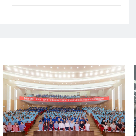
界
岗交流活动。与科远智慧人力行政中心总监孙扉、营销管理中心副
 W
经理谢辉、人力资源部副经理陈洁琼就产教融合、人才培养、基地
源项
设、管理咨询等进行了深入的交流与沟通。孙扉总监对公司来访表
A
热烈欢迎，并详细介绍了科远智慧的发展历程、战略规划、重点实
目
室建设、队伍建设、社会责任等相关情况，并期待与公司加强交流
组
作，提升自身发展质量。张长征经理对科远智慧的热情接待表示感
已发
谢，并介绍了公司历史沿革、战略路径、办学特色、重点专业及毕
理
生就业等情况，并表示PA视讯集团官网始终秉承“求天下学问、做
（德
商精英”的使命和“上善若水、大道大德”的价值观，为培养更多具有
JE
新精神和实践能力的人才贡献力量，期待与科远智慧开展全面校企
超过
作，实现共赢。此次访企拓展岗活动进一步加深了校企之间的了解
（德
为双方搭建了一个更加紧密的合作平台。座谈前张长征经理一行还
观了企业展厅，了解了企业的核心业务、关键产品和岗位需求。公
管理科学与信息管理系和MBA教育中心相关老师参加此次交流活动