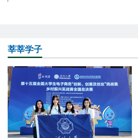
理张
大会的中国专场，吸引了来自中国、德国、法国等多国学界与实务
，强
50余位专家学者参加。论坛围绕“Chinas Theory and Practices on
通过
ater PM”主题，从IPMA Water SIG建设，水文化项目管理，水资
官网
目管理等多个方面展开深入探讨。本届论坛由IPMA Water SIG，P
方后
视讯集团官网，PA视讯世界水谷研究院联合主办。IPMA（国际项
领
管理协会）成立于1965年，是覆盖70多个国家的全球性项目管理
莘莘学子
并提
织。IPMA Water SIG （全球水项目管理网络）成立于2023年，
介绍
展中国、老挝、越南、加拿大、英国等多个分支，是聚焦水项目管
建明
的专业委员会。本次大会是IPMA 成立60周年纪念活动，由GPM
的研
国项目管理协会）承办，以“SHAPING THE FUTURE WITH PRO
入探
CT MANAGEMENT，吸引了各国超过800名成员参加，同时举办
议题
20场专题活动。第十一届世界水谷论坛暨第十一届海外中国论坛
。刘
国）
双方