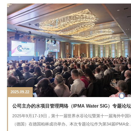
2025.09.22
公司主办的水项目管理网络（IPMA Water SIG）专题论
建
2025年9月17-19日，第十一届世界水谷论坛暨第十一届海外中国
德国柏林成功举办
受邀
（德国）在德国柏林成功举办。本次专题论坛作为第34届IPMA全