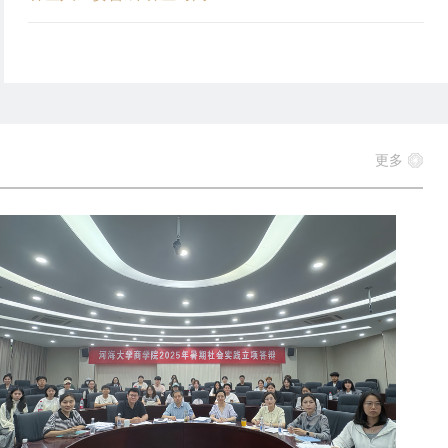
总
出席，公司党委书记陈杰、经理张长征、党委副书记杨天、副经理
建
恒杰及相关部门负责人参会。陈杰代表公司对客人表示热烈欢迎，
示
调校企合作对人才培养、学科发展与企业创新的重要意义，期待通
验
本次交流搭建长效合作桥梁。随后，张长征详细介绍PA视讯集团官
合
的学科布局、团队力量、人才培养成果及产学研合作现状，为双方
续合作提供参考方向。沈远丽经理从浙水股份的发展历程、业务领
更多
业
域、核心优势出发，重点阐述企业在水电建设领域的实践成果，并
工
出在人才输送、科研合作等方面的校企合作需求。夏洪涛董事长介
创
浙江江能建设有限公司的业务板块与发展规划，公司副总经理高建
合
进行了研究生实习基地项目课题汇报，展现企业在工程技术领域的
，
究方向与合作潜力。在交流环节，双方围绕校企合作模式展开深入
参
讨，就共建实践基地、联合培养专业人才、开展技术攻关项目等议
司
交换意见，明确后续需进一步细化合作方案，推动合作落地见效。
。
春生教授指出，本次交流成功搭建起高效务实的校企沟通平台，双
在人才培养与科研创新层面的需求高度契合，为后续