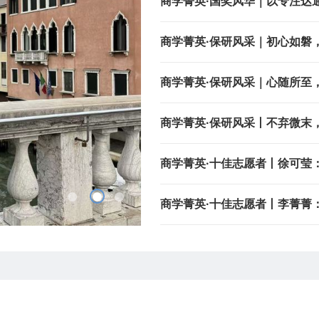
商学菁英·国奖风华｜以专注达
商学菁英·保研风采｜初心如磐
商学菁英·保研风采｜心随所至
商学菁英·保研风采丨不弃微末
商学菁英·十佳志愿者丨徐可莹
皎之光
商学菁英·十佳志愿者丨李菁菁