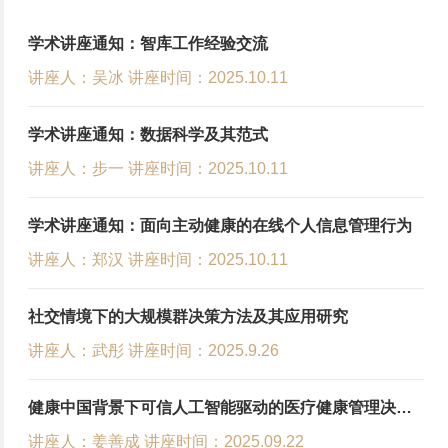
学术讲座通知：智库工作经验交流
讲座人：吴冰 讲座时间：2025.10.11
学术讲座通知：数据科学及其范式
讲座人：步一 讲座时间：2025.10.11
学术讲座通知：面向主动健康的在线个人信息管理行为
讲座人：郑汉 讲座时间：2025.10.11
2025.09.24
社交情境下的大规模群决策方法及其应用研究
讲座人：武彤 讲座时间：2025.9.26
浙水股份来访公司共商校企合作新路径
委
9月22日，浙水股份纪委书记兼人力资源部经理沈远丽和浙江江能
健康中国背景下可信人工智能驱动的医疗健康管理决策
拓
设有限公司董事长夏洪涛一行到访公司，PA视讯客座教授刘春生受
方法研究
讲座人：姜善成 讲座时间：2025.09.22