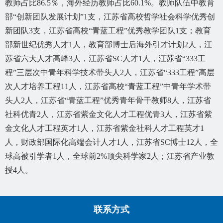
教师占比
86.5
％，海外经历教师占比
60.1%
。教师队伍中教育
部“创新团队发展计划”
1
支，江苏省高校哲学社会科学优秀创
新团队
3
支，江苏省高校“青蓝工程”优秀教学团队
1
支；教育
部新世纪优秀人才
1
人，教育部博士后海外引才计划
2
人，江
苏省六大人才高峰
3
人，江苏省
SC
人才
1
人，江苏省“
333
工
程”三层次中青年科学技术带头人
2
人，江苏省“
333
工程”高层
次人才培养工程
11
人，江苏省高校“青蓝工程”中青年学术带
头人
2
人，江苏省“青蓝工程”优秀青年骨干教师
8
人，江苏省
社科优青
2
人，江苏省紫金文化人才工程优青
3
人，江苏省紫
金文化人才工程英才
1
人，
江苏省紫金社科人才工程英才
1
人，
财政部国际化高端会计人才
1
人，江苏省
SC
博士
12
人，全
球高被引学者
1
人，全球前
2%
顶尖科学家
2
人；江苏省产业教
授
4
人。
联系方式