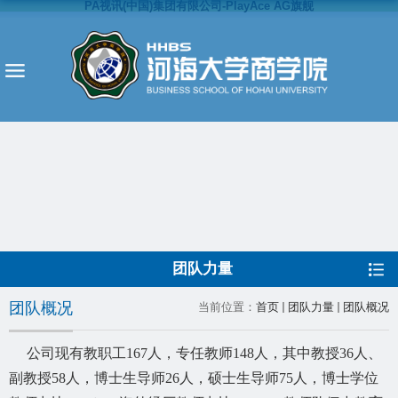
PA视讯(中国)集团有限公司-PlayAce AG旗舰
团队力量
团队概况
当前位置：
首页
团队力量
团队概况
公司现有教职工
167
人，专任教师
148
人，其中教授
36
人、
副教授
58
人，博士生导师
26
人，硕士生导师
75
人，博士学位