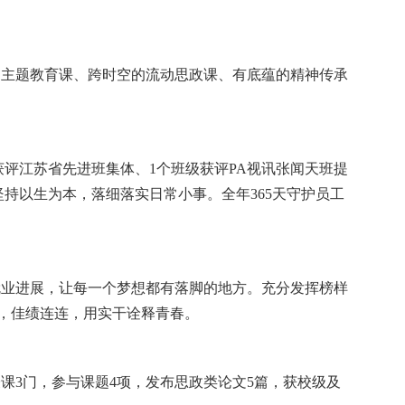
的
主题教育
课、跨时空的流动思政课、有底蕴的精神传承
获评江苏省先进班集体、1个班级获评PA视讯张闻天班提
坚持以生为本，落细落实日常小事。全年
365天守护员工
就业进展，让每一个梦想都有落脚的地方
。充分
发挥榜样
，佳绩连连，用实干诠释青春。
授课
3门，参与课题4项，
发布
思政类论文
5篇
，
获校级及