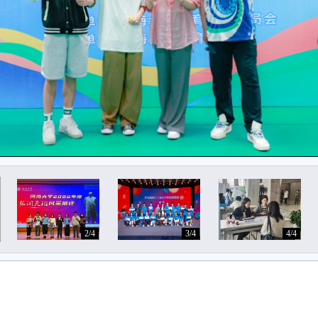
2/4
3/4
4/4