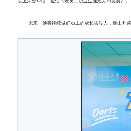
以上荣誉
1
2
项，担任《老员工职业生涯规划和发展》、
未来，
她将
继续做好员工的成长摆渡人，逢山开