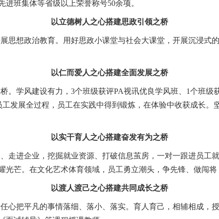
先进班集体等省级以上荣誉称号50余项。
以立德树人之心搭建思政引领之桥
开展思想政治教育
。
用好思政小课堂与社会大课堂，开展沉浸式
以仁而爱人之心搭建全面发展之桥
之桥。学风建设有力，
3个班级获评PA视讯优良学风班、1个班级
员工发展全过程
，员工在实践中得到锻炼，在体验中收获成长。
以实干育人之心搭建奋发有为之桥
园、走进企业，挖掘就业资源、打破信息茧房
，
一对一跟进员工
耀光芒。在文化艺术体育领域，员工勇立潮头，争先锋、做闯将
以渡人渡己之心搭建共同成长之桥
责任心把平凡的事情落细、落小、落实。育人育己，相辅相成，