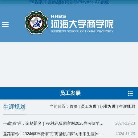
PA视讯(中国)集团有限公司-PlayAce AG旗舰
员工发展
生涯规划
当前位置：
首页
员工发展
职业发展
生涯规划
一战“商”岸，金榜题名｜PA视讯集团官网2025届考研学子
2024-12-23
专属礼包温暖随行
益路有你 | 2024年PA视讯“商”海扬帆·“职”向未来生涯体验
2024-11-23