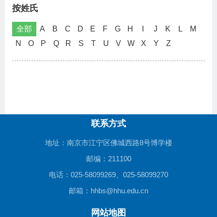
按姓氏
全部
A
B
C
D
E
F
G
H
I
J
K
L
M
N
O
P
Q
R
S
T
U
V
W
X
Y
Z
联系方式
地址：南京市江宁区佛城西路8号博学楼
邮编：211100
电话：025-58099269、025-58099270
邮箱：hhbs@hhu.edu.cn
网站地图