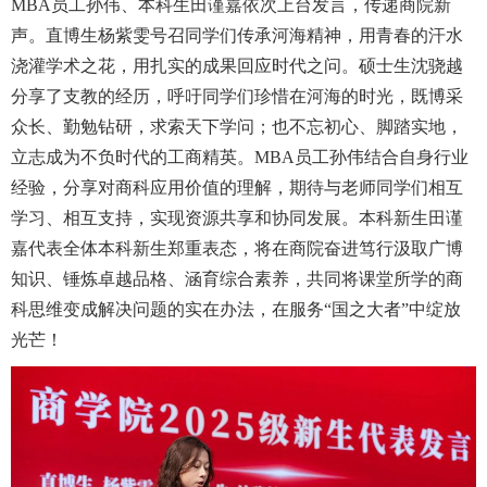
MBA员工孙伟、本科生田谨嘉依次上台发言，传递商院新
声。
直博生杨紫雯
号召同学们传承河海精神，用青春的汗水
浇灌学术之花，用扎实的成果回应时代之问。
硕士生沈骁越
分享了支教的经历，呼吁同学们珍惜在河海的时光，既博采
众长、勤勉钻研，求索天下学问；也不忘初心、脚踏实地，
立志成为不负时代的工商精英。
MBA员工孙伟
结合自身行业
经验，分享对商科应用价值的理解，期待与老师同学们相互
学习、相互支持，实现资源共享和协同发展。
本科新生田谨
嘉
代表全体本科新生郑重表态，将在商院奋进笃行汲取广博
知识、锤炼卓越品格、涵育综合素养，共同将课堂所学的商
科思维变成解决问题的实在办法，在服务“国之大者”中绽放
光芒！