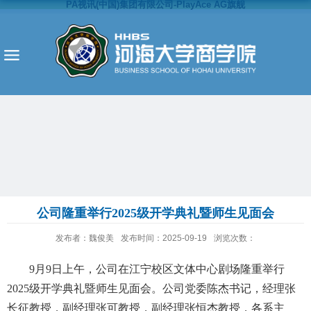
PA视讯(中国)集团有限公司-PlayAce AG旗舰
公司隆重举行2025级开学典礼暨师生见面会
发布者：魏俊美
发布时间：2025-09-19
浏览次数：
9月9日上午，公司在江宁校区文体中心剧场隆重举行
2025级开学典礼暨师生见面会。
公司党委陈杰书记，经理张
长征教授，副经理张可教授，副经理张恒杰教授，各系主